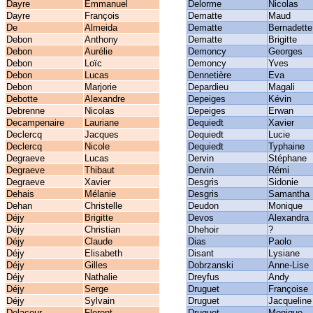
Dayre
Emmanuel
Delorme
Nicolas
Dayre
François
Dematte
Maud
De
Almeida
Dematte
Bernadette
Debon
Anthony
Dematte
Brigitte
Debon
Aurélie
Demoncy
Georges
Debon
Loïc
Demoncy
Yves
Debon
Lucas
Dennetière
Eva
Debon
Marjorie
Depardieu
Magali
Debotte
Alexandre
Depeiges
Kévin
Debrenne
Nicolas
Depeiges
Erwan
Decampenaire
Lauriane
Dequiedt
Xavier
Declercq
Jacques
Dequiedt
Lucie
Declercq
Nicole
Dequiedt
Typhaine
Degraeve
Lucas
Dervin
Stéphane
Degraeve
Thibaut
Dervin
Rémi
Degraeve
Xavier
Desgris
Sidonie
Dehais
Mélanie
Desgris
Samantha
Dehan
Christelle
Deudon
Monique
Déjy
Brigitte
Devos
Alexandra
Déjy
Christian
Dhehoir
?
Déjy
Claude
Dias
Paolo
Déjy
Elisabeth
Disant
Lysiane
Déjy
Gilles
Dobrzanski
Anne-Lise
Déjy
Nathalie
Dreyfus
Andy
Déjy
Serge
Druguet
Françoise
Déjy
Sylvain
Druguet
Jacqueline
Delacour
Florent
Druguet
Monique