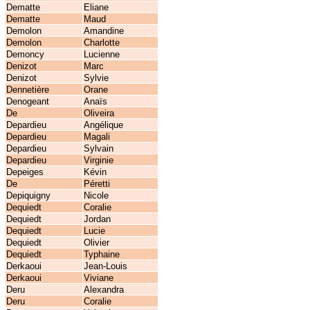
Dematte
Eliane
Dematte
Maud
Demolon
Amandine
Demolon
Charlotte
Demoncy
Lucienne
Denizot
Marc
Denizot
Sylvie
Dennetière
Orane
Denogeant
Anaïs
De
Oliveira
Depardieu
Angélique
Depardieu
Magali
Depardieu
Sylvain
Depardieu
Virginie
Depeiges
Kévin
De
Péretti
Depiquigny
Nicole
Dequiedt
Coralie
Dequiedt
Jordan
Dequiedt
Lucie
Dequiedt
Olivier
Dequiedt
Typhaine
Derkaoui
Jean-Louis
Derkaoui
Viviane
Deru
Alexandra
Deru
Coralie