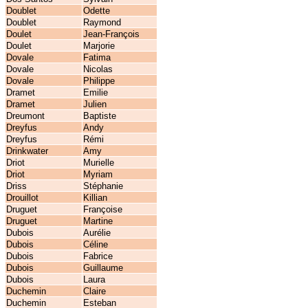
Doublet
Odette
Doublet
Raymond
Doulet
Jean-François
Doulet
Marjorie
Dovale
Fatima
Dovale
Nicolas
Dovale
Philippe
Dramet
Emilie
Dramet
Julien
Dreumont
Baptiste
Dreyfus
Andy
Dreyfus
Rémi
Drinkwater
Amy
Driot
Murielle
Driot
Myriam
Driss
Stéphanie
Drouillot
Killian
Druguet
Françoise
Druguet
Martine
Dubois
Aurélie
Dubois
Céline
Dubois
Fabrice
Dubois
Guillaume
Dubois
Laura
Duchemin
Claire
Duchemin
Esteban