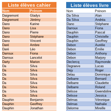
Liste élèves cahier
Liste élèves livre
Nom
Prénom
Nom
Prénom
Daigremont
Gladys
Da Silva
Alan
Daigremont
Jérémy
Da Silva
Andréa
Dano
Karine
Dano
Stéphane
Dano
Lisa
Darroux
Fiona
Dano
Pierre
Dauphin
Pascal
Dano
Stéphane
Dauphin
Christelle
Dano
Vincent
Dauphin
Geoffrey
Daré
Ambre
Debon
Aurélie
Daré
Léo
Debon
Émilie
Darroux
Fiona
Debon
Anthony
Darroux
Lancelot
Debon
Marjory
Darty
Marion
Declercq
Raymonde
Da
Silva
Degraeve
Lucas
Da
Silva
Dejy
Roger
Da
Silva
Delau
Dominique
Da
Silva
Delbarre
Bernard
Da
Silva
Delbarre
Claudette
Da
Silva
Delbarre
Roland
Da
Silva
Delisse
Gwendolin
Da
Silva
Delisse
Jessica
Dauphin
Benjamin
Delmas
Véronique
Dauphin
Geoffrey
Delmas
Nathalie
Dauphin
Jonathan
Delorme
Mireille