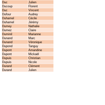
Duc
Julien
Ducoup
Florent
Duc
Vincent
Dufour
Audrey
Duhamel
Cécile
Duhamel
Jérémy
Dumey
Nathalie
Dumez
Claire
Duminil
Marianne
Dunand
Marc
Dunand
Véronique
Dupond
Tanguy
Dupont
Amandine
Dupont
Mickaël
Dupuis
Christian
Dupuis
Nicole
Durand
Clément
Durand
Julien