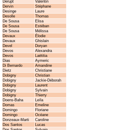
Derupt
Valentin
Dervin
Stéphane
Desinge
Laure
Desolle
Thomas
De Sousa
Elisa
De Sousa
Estéban
De Sousa
Mélissa
Devaux
Élodie
Devaux
Ghislain
Devel
Doryan
Devos
Alexandra
Devos
Laëtitia
Dias
Aymeric
Di Bernardo
Amandine
Dietz
Christiane
Dobigny
Christian
Dobigny
Jackie-Déborah
Dobigny
Laurent
Dobigny
Sylvain
Dobigny
Thierry
Doens-Baha
Leïla
Domas
Emeline
Domingo
Floriane
Domingo
Océane
Donzeaux-Marti
Caroline
Dos Santos
Lucas
Dos Santos
Sylvain