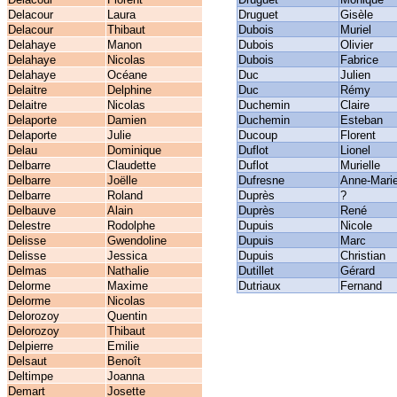
Delacour
Laura
Druguet
Gisèle
Delacour
Thibaut
Dubois
Muriel
Delahaye
Manon
Dubois
Olivier
Delahaye
Nicolas
Dubois
Fabrice
Delahaye
Océane
Duc
Julien
Delaitre
Delphine
Duc
Rémy
Delaitre
Nicolas
Duchemin
Claire
Delaporte
Damien
Duchemin
Esteban
Delaporte
Julie
Ducoup
Florent
Delau
Dominique
Duflot
Lionel
Delbarre
Claudette
Duflot
Murielle
Delbarre
Joëlle
Dufresne
Anne-Mari
Delbarre
Roland
Duprès
?
Delbauve
Alain
Duprès
René
Delestre
Rodolphe
Dupuis
Nicole
Delisse
Gwendoline
Dupuis
Marc
Delisse
Jessica
Dupuis
Christian
Delmas
Nathalie
Dutillet
Gérard
Delorme
Maxime
Dutriaux
Fernand
Delorme
Nicolas
Delorozoy
Quentin
Delorozoy
Thibaut
Delpierre
Emilie
Delsaut
Benoît
Deltimpe
Joanna
Demart
Josette