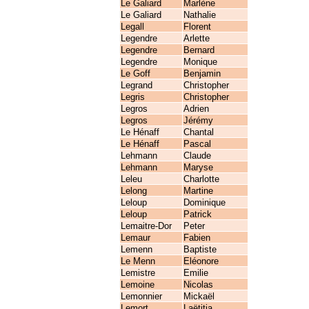
Le Galiard
Marlène
Le Galiard
Nathalie
Legall
Florent
Legendre
Arlette
Legendre
Bernard
Legendre
Monique
Le Goff
Benjamin
Legrand
Christopher
Legris
Christopher
Legros
Adrien
Legros
Jérémy
Le Hénaff
Chantal
Le Hénaff
Pascal
Lehmann
Claude
Lehmann
Maryse
Leleu
Charlotte
Lelong
Martine
Leloup
Dominique
Leloup
Patrick
Lemaitre-Dor
Peter
Lemaur
Fabien
Lemenn
Baptiste
Le Menn
Eléonore
Lemistre
Emilie
Lemoine
Nicolas
Lemonnier
Mickaël
Lemort
Laëtitia