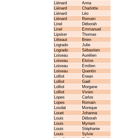
Liénard
Anna
Liénard
Charlotte
Liénard
Léo
Liénard
Romain
Linel
Déborah
Linel
Emmanuel
Lipsker
Thomas
Litteaut
Brien
Logrado
Julie
Logrado
Sébastien
Loiseau
Aurélien
Loiseau
Eloïse
Loiseau
Emilien
Loiseau
Quentin
Lolliot
Erwan
Lolliot
Gaël
Lolliot
Morgane
Lolliot
Vivien
Lopes
Carlos
Lopes
Romain
Losdat
Monique
Louet
Johanna
Louis
Déborah
Louis
Myriam
Louis
Stéphanie
Louis
Sylvie