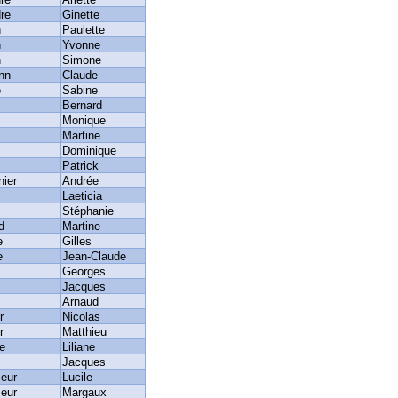
re
Ginette
n
Paulette
n
Yvonne
n
Simone
nn
Claude
e
Sabine
Bernard
Monique
Martine
Dominique
Patrick
ier
Andrée
Laeticia
Stéphanie
d
Martine
e
Gilles
e
Jean-Claude
Georges
Jacques
Arnaud
r
Nicolas
r
Matthieu
e
Liliane
Jacques
eur
Lucile
eur
Margaux