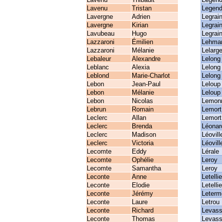
Lavenu
Tristan
Legend
Lavergne
Adrien
Legrai
Lavergne
Kirian
Legrai
Lavubeau
Hugo
Legrai
Lazzaroni
Émilien
Lehma
Lazzaroni
Mélanie
Lelarg
Lebaleur
Alexandre
Lelong
Leblanc
Alexia
Lelong
Leblond
Marie-Charlot
Lelong
Lebon
Jean-Paul
Leloup
Lebon
Mélanie
Leloup
Lebon
Nicolas
Lemonn
Lebrun
Romain
Lemort
Leclerc
Allan
Lemort
Leclerc
Brenda
Léonar
Leclerc
Madison
Léovill
Leclerc
Victoria
Léovill
Lecomte
Eddy
Lérale
Lecomte
Ophélie
Leroy
Lecomte
Samantha
Leroy
Leconte
Anne
Letellie
Leconte
Elodie
Letellie
Leconte
Jérémy
Leterm
Leconte
Laure
Letrou
Leconte
Richard
Levass
Leconte
Thomas
Levass