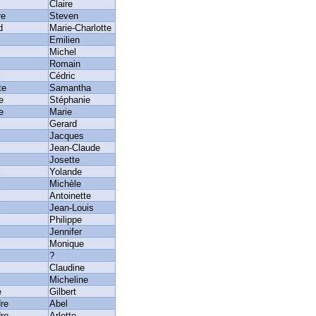
Claire
re
Steven
d
Marie-Charlotte
Emilien
Michel
Romain
c
Cédric
te
Samantha
e
Stéphanie
e
Marie
Gerard
Jacques
Jean-Claude
Josette
x
Yolande
x
Michèle
x
Antoinette
x
Jean-Louis
x
Philippe
x
Jennifer
Monique
?
Claudine
Micheline
e
Gilbert
re
Abel
re
Arlette