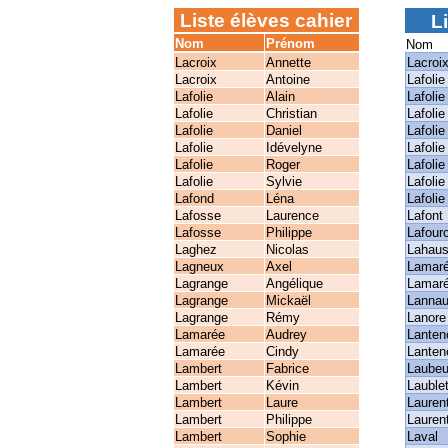
Liste élèves cahier
Li
Nom
Prénom
Nom
Lacroix
Annette
Lacroi
Lacroix
Antoine
Lafolie
Lafolie
Alain
Lafolie
Lafolie
Christian
Lafolie
Lafolie
Daniel
Lafolie
Lafolie
Idévelyne
Lafolie
Lafolie
Roger
Lafolie
Lafolie
Sylvie
Lafolie
Lafond
Léna
Lafolie
Lafosse
Laurence
Lafont
Lafosse
Philippe
Lafour
Laghez
Nicolas
Lahau
Lagneux
Axel
Lamar
Lagrange
Angélique
Lamar
Lagrange
Mickaël
Lanna
Lagrange
Rémy
Lanore
Lamarée
Audrey
Lanten
Lamarée
Cindy
Lanten
Lambert
Fabrice
Laubeu
Lambert
Kévin
Lauble
Lambert
Laure
Lauren
Lambert
Philippe
Lauren
Lambert
Sophie
Laval