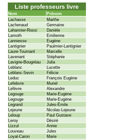
Liste professeurs livre
Nom
Prénom
Lachasse
Marthe
Lachenaud
Germaine
Lahannier-Rossi
Danièle
Lamoth
Emilienne
Lanniesse
Eugène
Lantignier
Paulmier-Lantignier
Laure-Tournant
Marcelle
Lavenant
Stéphanie
Lavigne-Bougréau
Julia
Leblanc
Lucette
Leblanc-Sevin
Félicie
Leduc
François Eugène
Lefebvre
Muriel
Lefèvre
Alexandre
Legouge
Marie-Eugène
Legouge
Marie-Eugène
Legrand
Jules-Émile
Lejeune
Nicolas-Lejeune
Leloup
Paul Gustave
Leroy
Désiré
Lizzul
Annie
Louveau
Jules
Loyal-Caron
Marie