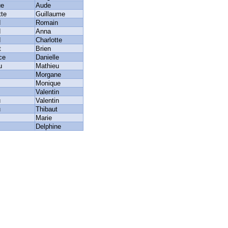
ue
Aude
tte
Guillaume
d
Romain
d
Anna
d
Charlotte
t
Brien
ce
Danielle
u
Mathieu
Morgane
Monique
Valentin
u
Valentin
u
Thibaut
Marie
Delphine