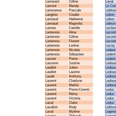
Lamerant
Céline
Laval
Lamont
Mandy
Le Cor
Lamoureux
Pascale
Leblon
Langlois
Coralie
Lebon
Lannaud
Haëleene
Lebon
Lannaud
Magnolia
Lebrun
Lannes
Camille
Lecler
Lantenois
Aline
Lecom
Lantenois
Céline
Lecont
Lantenois
Florent
Lecont
Lantenois
Lorène
Lecoq
Lantenois
Nicolas
Ledent
Lantenois
Sébastien
Ledent
Lasnier
Pierre
Ledent
Lasserre
Justine
Ledou
Laublet
Julien
Ledou
Laublet
Laurine
Ledou
Laudé
Anthony
Ledou
Laurent
Charlyne
Ledou
Laurent
Mathis
Ledou
Laurent
Pierre-Corenti
Leduc
Laurent
Rémy
Leduc
Laurent
Victoria
Leduc
Laval
Claire
Leduc
Lavalloir
Rudy
Lefèvr
Laval
Mylène
Legend
Lavenu
Thibault
Legend