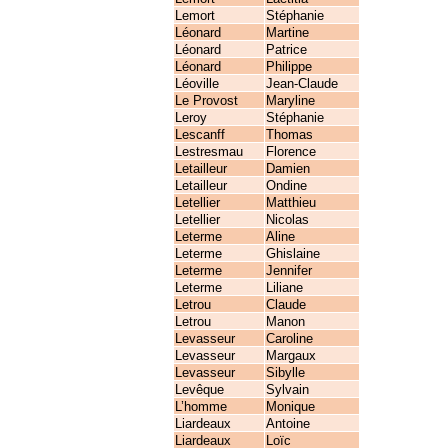
Lemort
Stéphanie
Léonard
Martine
Léonard
Patrice
Léonard
Philippe
Léoville
Jean-Claude
Le Provost
Maryline
Leroy
Stéphanie
Lescanff
Thomas
Lestresmau
Florence
Letailleur
Damien
Letailleur
Ondine
Letellier
Matthieu
Letellier
Nicolas
Leterme
Aline
Leterme
Ghislaine
Leterme
Jennifer
Leterme
Liliane
Letrou
Claude
Letrou
Manon
Levasseur
Caroline
Levasseur
Margaux
Levasseur
Sibylle
Levêque
Sylvain
L’homme
Monique
Liardeaux
Antoine
Liardeaux
Loïc