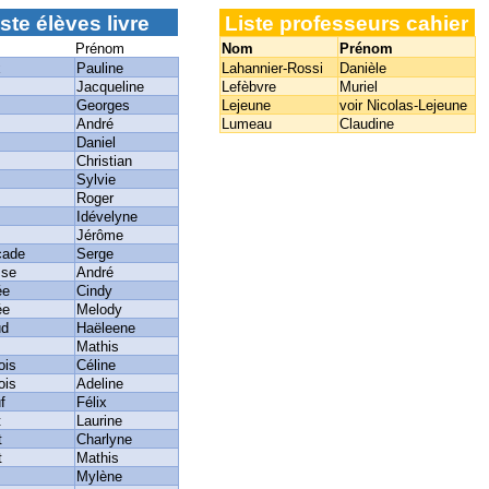
ste élèves livre
Liste professeurs cahier
Prénom
Nom
Prénom
x
Pauline
Lahannier-Rossi
Danièle
Jacqueline
Lefèbvre
Muriel
Georges
Lejeune
voir Nicolas-Lejeune
André
Lumeau
Claudine
Daniel
Christian
Sylvie
Roger
Idévelyne
Jérôme
cade
Serge
sse
André
ée
Cindy
ée
Melody
ud
Haëleene
Mathis
ois
Céline
ois
Adeline
f
Félix
t
Laurine
t
Charlyne
t
Mathis
Mylène