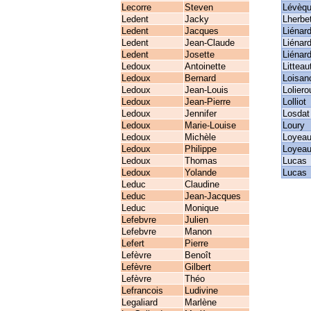
Lecorre
Steven
Lévèq
Ledent
Jacky
Lherbe
Ledent
Jacques
Liénar
Ledent
Jean-Claude
Liénar
Ledent
Josette
Liénar
Ledoux
Antoinette
Litteau
Ledoux
Bernard
Loisan
Ledoux
Jean-Louis
Loliero
Ledoux
Jean-Pierre
Lolliot
Ledoux
Jennifer
Losdat
Ledoux
Marie-Louise
Loury
Ledoux
Michèle
Loyea
Ledoux
Philippe
Loyea
Ledoux
Thomas
Lucas
Ledoux
Yolande
Lucas
Leduc
Claudine
Leduc
Jean-Jacques
Leduc
Monique
Lefebvre
Julien
Lefebvre
Manon
Lefert
Pierre
Lefèvre
Benoît
Lefèvre
Gilbert
Lefèvre
Théo
Lefrancois
Ludivine
Legaliard
Marlène