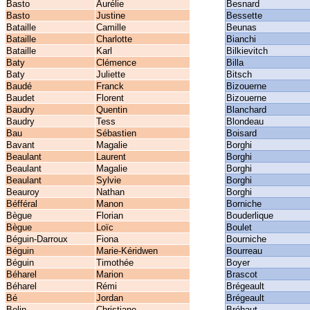
Basto
Aurélie
Besnard
Basto
Justine
Bessette
Bataille
Camille
Beunas
Bataille
Charlotte
Bianchi
Bataille
Karl
Bilkievitch
Baty
Clémence
Billa
Baty
Juliette
Bitsch
Baudé
Franck
Bizouerne
Baudet
Florent
Bizouerne
Baudry
Quentin
Blanchard
Baudry
Tess
Blondeau
Bau
Sébastien
Boisard
Bavant
Magalie
Borghi
Beaulant
Laurent
Borghi
Beaulant
Magalie
Borghi
Beaulant
Sylvie
Borghi
Beauroy
Nathan
Borghi
Béfféral
Manon
Borniche
Bègue
Florian
Bouderlique
Bègue
Loïc
Boulet
Béguin-Darroux
Fiona
Bourniche
Béguin
Marie-Kéridwen
Bourreau
Béguin
Timothée
Boyer
Béharel
Marion
Brascot
Béharel
Rémi
Brégeault
Bé
Jordan
Brégeault
Belin
Christiane
Bréhaut