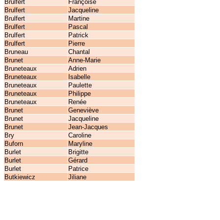
Brulfert
Françoise
Brulfert
Jacqueline
Brulfert
Martine
Brulfert
Pascal
Brulfert
Patrick
Brulfert
Pierre
Bruneau
Chantal
Brunet
Anne-Marie
Bruneteaux
Adrien
Bruneteaux
Isabelle
Bruneteaux
Paulette
Bruneteaux
Philippe
Bruneteaux
Renée
Brunet
Geneviève
Brunet
Jacqueline
Brunet
Jean-Jacques
Bry
Caroline
Buforn
Maryline
Burlet
Brigitte
Burlet
Gérard
Burlet
Patrice
Butkiewicz
Jiliane