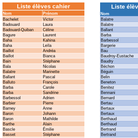
Liste élèves cahier
Liste élèv
Nom
Prénom
Nom
Bachelet
Victor
Balatre
Badouard
Laura
Balatre
Badouard-Quiban
Céline
Ballant
Bagure
Laurent
Barba
Baha
Kahina
Barbessol
Baha
Leïla
Bargerie
Baillot
Andréa
Bau
Baillot
Bianca
Baudroy-Eustache
Bain
Stéphane
Baudry
Bala
Nicolas
Béchon
Balatre
Marinette
Béguin
Ballant
Pascal
Belin
Balluto
François
Beneton
Barba
Carole
Benitez
Barba
Sandrine
Bennani
Barbessol
Adrien
Bernard
Barbier
Pierre
Bertau
Barney
Anne
Bertaux
Baron
Johann
Bertaux
Baron
Mathilde
Berthaud
Barthe
Alain
Berthaud
Bascle
Émilie
Bertrand
Basset
Stéphane
Bertrand