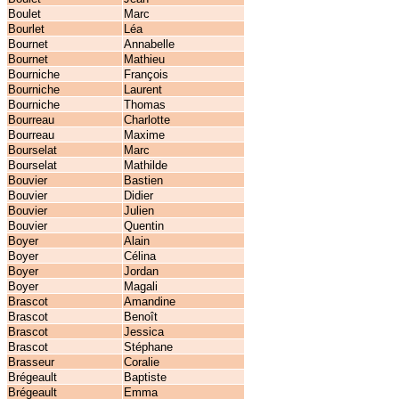
Boulet
Marc
Bourlet
Léa
Bournet
Annabelle
Bournet
Mathieu
Bourniche
François
Bourniche
Laurent
Bourniche
Thomas
Bourreau
Charlotte
Bourreau
Maxime
Bourselat
Marc
Bourselat
Mathilde
Bouvier
Bastien
Bouvier
Didier
Bouvier
Julien
Bouvier
Quentin
Boyer
Alain
Boyer
Célina
Boyer
Jordan
Boyer
Magali
Brascot
Amandine
Brascot
Benoît
Brascot
Jessica
Brascot
Stéphane
Brasseur
Coralie
Brégeault
Baptiste
Brégeault
Emma