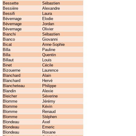
Bessette
Sébastien
Bessière
Alexandre
Bessifi
Laura
Bévernage
Elodie
Bévernage
Jordan
Bévernage
Olivier
Bianchi
Sébastien
Bianco
Giovanni
Bicat
Anne-Sophie
Billa
Pauline
Billa
Quentin
Billaut
Louis
Binet
Cécile
Bizouerne
Laurence
Blanchard
Alain
Blanchard
Hervé
Blancheteau
Philippe
Blandin
Alexie
Bleicher
Séverine
Blomme
Jérémy
Blomme
Kévin
Blomme
Renaud
Blomme
Stéphen
Blondeau
Axel
Blondeau
Emeric
Blondeau
Roxane