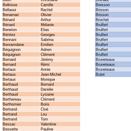
Belkisse
Camille
Bresson
Bellaoui
Rachid
Brisson
Benamari
Olivier
Brisson
Bénard
Arthur
Brochet
Bénard
Mélanie
Brulfert
Beneton
Elias
Brulfert
Bénitez
Georges
Brulfert
Bennani
Sabrina
Brulfert
Benramdane
Emilien
Brulfert
Béquignon
Adrien
Brulfert
Béquignon
Clément
Brulfert
Bernard
Jérémy
Bruneteaux
Bernard
Rémi
Bruneteaux
Bertaux
Annie
Bruneteaux
Bertaux
Jean-Michel
Butet
Bertaux
Monique
Berthaud
Bernard
Berthaud
Danièle
Berthaud
Lysiane
Berthereau
Clément
Berthomier
Boris
Bertrand
Cloé
Bertrand
Lou
Bertrand
Tom
Bessac
Valentine
Bessette
Pauline