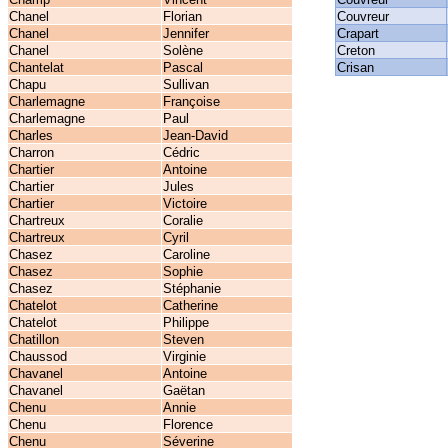
Chanel
Florian
Couvreur
Chanel
Jennifer
Crapart
Chanel
Solène
Creton
Chantelat
Pascal
Crisan
Chapu
Sullivan
Charlemagne
Françoise
Charlemagne
Paul
Charles
Jean-David
Charron
Cédric
Chartier
Antoine
Chartier
Jules
Chartier
Victoire
Chartreux
Coralie
Chartreux
Cyril
Chasez
Caroline
Chasez
Sophie
Chasez
Stéphanie
Chatelot
Catherine
Chatelot
Philippe
Chatillon
Steven
Chaussod
Virginie
Chavanel
Antoine
Chavanel
Gaëtan
Chenu
Annie
Chenu
Florence
Chenu
Séverine