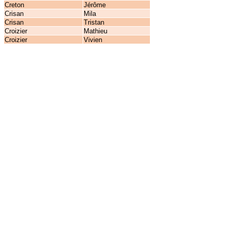
Creton
Jérôme
Crisan
Mila
Crisan
Tristan
Croizier
Mathieu
Croizier
Vivien