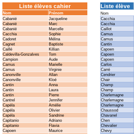
Liste élèves cahier
Liste élève
Nom
Prénom
Nom
Cabanié
Jacqueline
Cacchia
Cabanié
Marc
Cacchia
Cabanié
Marcelle
Caillot
Cacchia
Sophie
Camus
Cadoret
Mélina
Camus
Cagnet
Baptiste
Cantin
Caillé
Killian
Capoen
Caldevilla-Gonzalves
Tom
Capoen
Campion
Aude
Capoen
Camus
Marielle
Carlos
Camus
Virginie
Carré
Canonville
Allan
Cendrier
Canonville
Kloé
Chair
Cantin
Anna
Champ
Cantin
Laura
Champ
Cantin
Pierre
Charlemagne
Cantrel
Jennifer
Charlemagne
Capéla
Amélie
Charlemagne
Capéla
Olivier
Chaussod
Capéla
Sandrine
Chavanel
Capitanio
Adriano
Chen
Capitanio
Flavia
Chevalier
Capoen
Maurice
Chevy