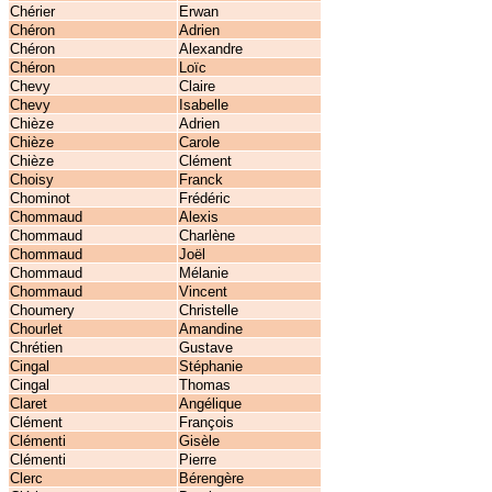
Chérier
Erwan
Chéron
Adrien
Chéron
Alexandre
Chéron
Loïc
Chevy
Claire
Chevy
Isabelle
Chièze
Adrien
Chièze
Carole
Chièze
Clément
Choisy
Franck
Chominot
Frédéric
Chommaud
Alexis
Chommaud
Charlène
Chommaud
Joël
Chommaud
Mélanie
Chommaud
Vincent
Choumery
Christelle
Chourlet
Amandine
Chrétien
Gustave
Cingal
Stéphanie
Cingal
Thomas
Claret
Angélique
Clément
François
Clémenti
Gisèle
Clémenti
Pierre
Clerc
Bérengère