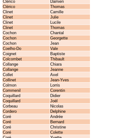
Clérico
Damien
Clérico
Thomas
Clinet
Camille
Clinet
Julie
Clinet
Lucile
Clinet
Thomas
Cochon
Chantal
Cochon
Georgette
Cochon
Jean
Coelho-Do
Vale
Coignet
Baptiste
Colcombet
Thibault
Collange
Chiara
Collange
Jeanne
Collet
Axel
Collinet
Jean-Yves
Colmon
Lorris
Commenil
Corentin
Coquillard
Didier
Coquillard
Joël
Corbeau
Nicolas
Cordero
Delphine
Coré
Andrée
Coré
Bernard
Coré
Christine
Coré
Colette
Coré
Yvette