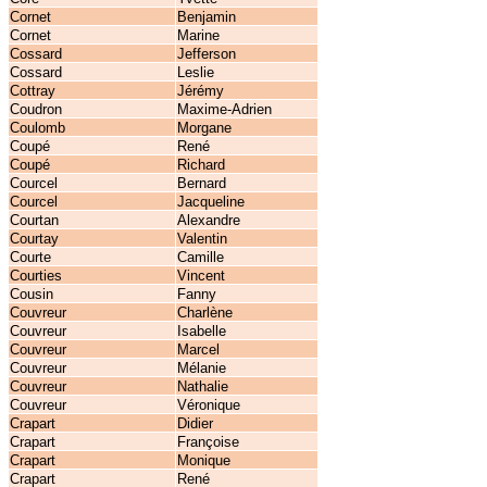
Cornet
Benjamin
Cornet
Marine
Cossard
Jefferson
Cossard
Leslie
Cottray
Jérémy
Coudron
Maxime-Adrien
Coulomb
Morgane
Coupé
René
Coupé
Richard
Courcel
Bernard
Courcel
Jacqueline
Courtan
Alexandre
Courtay
Valentin
Courte
Camille
Courties
Vincent
Cousin
Fanny
Couvreur
Charlène
Couvreur
Isabelle
Couvreur
Marcel
Couvreur
Mélanie
Couvreur
Nathalie
Couvreur
Véronique
Crapart
Didier
Crapart
Françoise
Crapart
Monique
Crapart
René