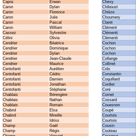
Capra
Erwan
Chevy
Caron
Dylan
Chiboust
Caron
Florence
Chièze
Caron
Julie
Choumery
Caron
Pascal
Claret
Caron
William
Clément
Cassez
Sylvestre
Clémenti
Célini
Olivia
Clémenti
Cendrier
Béatrice
Cochon
Cendrier
Dominique
Cochon
Cendrier
Dylan
Cochon
Cendrier
Jean-Claude
Collange
Cendrier
Maurice
Collinet
Centofanti
Aurélien
Cols
Centofanti
Cédric
Constantin
Centofanti
Damien
Coquillard
Centofanti
Jonathan
Cordier
Centofanti
Stéphane
Coré
Chablais
Bérengère
Cornet
Chablais
Nathan
Cossard
Chablais
Romain
Couesnon
Chabrol
Elsa
Coupé
Chabrol
Mireille
Courtois
Chair
Idriss
Courtois
Champ
Gaël
Cousin
Champ
Régis
Couteau
Champ
Vincent
Couvreur