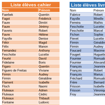
Liste élèves cahier
Liste élèves liv
Nom
Prénom
Nom
Prénom
Faerbek
Quentin
Fabrice
Robert
Fagot
Frédérick
Fayolle
Mireille
Faure
Dimitri
Ferreira
Mathis
Faure
Jérémy
Feschotte
Lucette
Faveris
Robert
Feschotte
Marcel
Favre
Hélène
Fichon
Sophie
Fayolle
Denise
Fievet
Lucette
Fékir
Magid
Firmin
Géraldi
Félix
Manon
Firmin
Audrey
Fernandez
Anthony
Foucard
Maxime
Feschotte
Lucette
Fougert
Huguett
Feurté
David
Fournier
Romual
Fidelaine
Boris
Fournier
Alexand
Figaro
Quentin
François
Jeannin
Figuero de Freitas
Viviane
François
Robert
Firmin
Audrey
François
Marius
Firmin
Géraldine
Fréchard
Romual
Flament
Isabelle
Frère
Bernard
Floch
Naomi
Frisson
Isabelle
Fluteaux
Adrien
Frisson
Véroniq
Fluteaux
Cédric
Froy
Jeannin
Fluteaux
Thibault
Fontaine
Ludovic