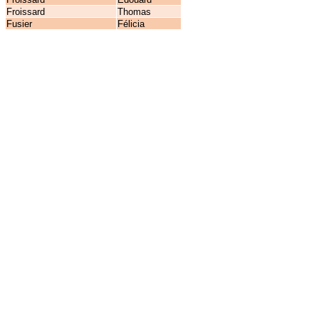
Froissard
Thomas
Fusier
Félicia