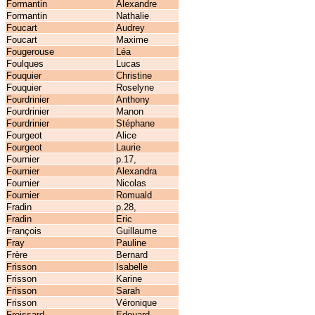
Formantin
Alexandre
Formantin
Nathalie
Foucart
Audrey
Foucart
Maxime
Fougerouse
Léa
Foulques
Lucas
Fouquier
Christine
Fouquier
Roselyne
Fourdrinier
Anthony
Fourdrinier
Manon
Fourdrinier
Stéphane
Fourgeot
Alice
Fourgeot
Laurie
Fournier
p.17,
Fournier
Alexandra
Fournier
Nicolas
Fournier
Romuald
Fradin
p.28,
Fradin
Eric
François
Guillaume
Fray
Pauline
Frère
Bernard
Frisson
Isabelle
Frisson
Karine
Frisson
Sarah
Frisson
Véronique
Froissard
Edouard