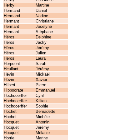
Herby
Martine
Hermand
Daniel
Hermand
Nadine
Hermant
Christiane
Hermant
Jocelyne
Hermant
Stéphane
Héros
Delphine
Héros
Jacky
Héros
Jérémy
Héros
Julien
Héros
Laura
Herpsont
Sarah
Heullant
Jérémy
Hévin
Mickaël
Hévin
Xavier
Hilbert
Pierre
Hippocrate
Emmanuel
Hochdoerffer
Cyril
Hochdoerffer
Killian
Hochdoerffer
Sophie
Hochet
Bernadette
Hochet
Michèle
Hocquet
Antonin
Hocquet
Jérémy
Hocquet
Mélanie
Horrie
Marine