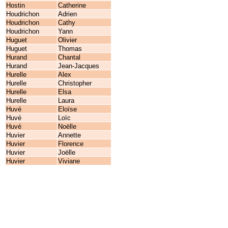
Hostin
Catherine
Houdrichon
Adrien
Houdrichon
Cathy
Houdrichon
Yann
Huguet
Olivier
Huguet
Thomas
Hurand
Chantal
Hurand
Jean-Jacques
Hurelle
Alex
Hurelle
Christopher
Hurelle
Elsa
Hurelle
Laura
Huvé
Eloïse
Huvé
Loïc
Huvé
Noëlle
Huvier
Annette
Huvier
Florence
Huvier
Joëlle
Huvier
Viviane