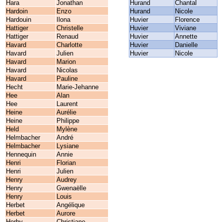
Hara
Jonathan
Hurand
Chantal
Hardoin
Enzo
Hurand
Nicole
Hardouin
Ilona
Huvier
Florence
Hattiger
Christelle
Huvier
Viviane
Hattiger
Renaud
Huvier
Annette
Havard
Charlotte
Huvier
Danielle
Havard
Julien
Huvier
Nicole
Havard
Marion
Havard
Nicolas
Havard
Pauline
Hecht
Marie-Jehanne
Hee
Alan
Hee
Laurent
Heine
Aurélie
Heine
Philippe
Held
Mylène
Helmbacher
André
Helmbacher
Lysiane
Hennequin
Annie
Henri
Florian
Henri
Julien
Henry
Audrey
Henry
Gwenaëlle
Henry
Louis
Herbet
Angélique
Herbet
Aurore
Herby
Christiane