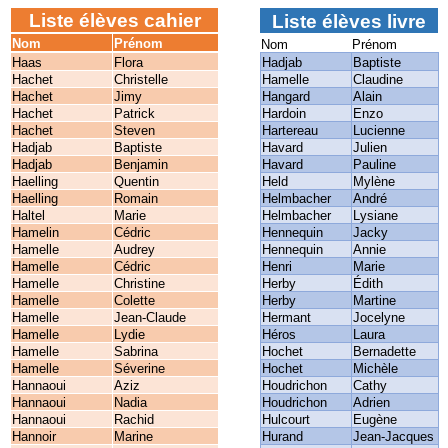
Liste élèves cahier
Liste élèves livre
Nom
Prénom
Nom
Prénom
Haas
Flora
Hadjab
Baptiste
Hachet
Christelle
Hamelle
Claudine
Hachet
Jimy
Hangard
Alain
Hachet
Patrick
Hardoin
Enzo
Hachet
Steven
Hartereau
Lucienne
Hadjab
Baptiste
Havard
Julien
Hadjab
Benjamin
Havard
Pauline
Haelling
Quentin
Held
Mylène
Haelling
Romain
Helmbacher
André
Haltel
Marie
Helmbacher
Lysiane
Hamelin
Cédric
Hennequin
Jacky
Hamelle
Audrey
Hennequin
Annie
Hamelle
Cédric
Henri
Marie
Hamelle
Christine
Herby
Édith
Hamelle
Colette
Herby
Martine
Hamelle
Jean-Claude
Hermant
Jocelyne
Hamelle
Lydie
Héros
Laura
Hamelle
Sabrina
Hochet
Bernadette
Hamelle
Séverine
Hochet
Michèle
Hannaoui
Aziz
Houdrichon
Cathy
Hannaoui
Nadia
Houdrichon
Adrien
Hannaoui
Rachid
Hulcourt
Eugène
Hannoir
Marine
Hurand
Jean-Jacques