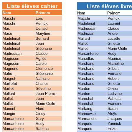
Liste élèves cahier
Liste élèves livre
Nom
Prénom
Nom
Prénom
Macchi
Loïc
Macchi
Perrick
Macchi
Perrick
Madelenat
Laurent
Mac
Donald
Madrussan
Claude
Macé
Maryline
Madruzan
André
Madelénat
Bernard
Mallard
Lucette
Madelénat
Jean
Mallet
Ginette
Madelénat
Stéphane
Mallet
Marie-Odile
Madrussan
Claude
Marcantonio
Rudy
Magisson
Agnès
Marcellas
Maurice
Magisson
Carole
Marchand
Micheline
Magnone
Clémence
Marchand
Gilbert
Mahé
Stéphanie
Marchand
Fernand
Maigret
Nathalie
Marchand
Robert
Maillefet
Charles
Marchand
Ginette
Maillot
Séverine
Mardon
Olivier
Mallard
Jean-Pierre
Mardon
Ludivine
Mallet
Jean
Maréchal
Patricia
Mallet
Marie-Odile
Maréchal
Francine
Manent
Flore
Marfaing
Sarah
Mangin
Cindy
Marinowicz
Aloÿs
Marcantonio
Gary
Marmande
Jacques
Marcantonio
Rudy
Marqués
Yannick
Marcantonio
Sabrina
Marqués
Enzo