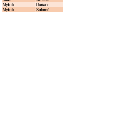
Mytnik
Doriann
Mytnik
Salomé