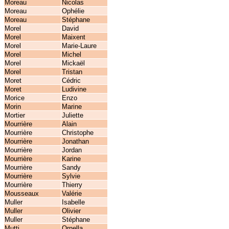
Moreau
Nicolas
Moreau
Ophélie
Moreau
Stéphane
Morel
David
Morel
Maixent
Morel
Marie-Laure
Morel
Michel
Morel
Mickaël
Morel
Tristan
Moret
Cédric
Moret
Ludivine
Morice
Enzo
Morin
Marine
Mortier
Juliette
Mourrière
Alain
Mourrière
Christophe
Mourrière
Jonathan
Mourrière
Jordan
Mourrière
Karine
Mourrière
Sandy
Mourrière
Sylvie
Mourrière
Thierry
Mousseaux
Valérie
Muller
Isabelle
Muller
Olivier
Muller
Stéphane
Mutti
Ornella