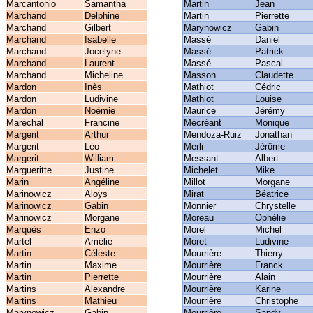
Marcantonio
Samantha
Martin
Jean
Marchand
Delphine
Martin
Pierrette
Marchand
Gilbert
Marynowicz
Gabin
Marchand
Isabelle
Massé
Daniel
Marchand
Jocelyne
Massé
Patrick
Marchand
Laurent
Massé
Pascal
Marchand
Micheline
Masson
Claudette
Mardon
Inès
Mathiot
Cédric
Mardon
Ludivine
Mathiot
Louise
Mardon
Noémie
Maurice
Jérémy
Maréchal
Francine
Mécréant
Monique
Margerit
Arthur
Mendoza-Ruiz
Jonathan
Margerit
Léo
Merli
Jérôme
Margerit
William
Messant
Albert
Margueritte
Justine
Michelet
Mike
Marin
Angéline
Millot
Morgane
Marinowicz
Aloÿs
Mirat
Béatrice
Marinowicz
Gabin
Monnier
Chrystelle
Marinowicz
Morgane
Moreau
Ophélie
Marquès
Enzo
Morel
Michel
Martel
Amélie
Moret
Ludivine
Martin
Céleste
Mourrière
Thierry
Martin
Maxime
Mourrière
Franck
Martin
Pierrette
Mourrière
Alain
Martins
Alexandre
Mourrière
Karine
Martins
Mathieu
Mourrière
Christophe
Marynowicz
Gabin
Mourrière
Sandy