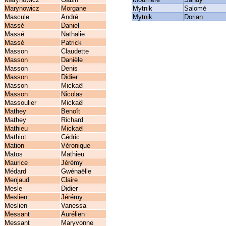
Marynowicz
Morgane
Mytnik
Salomé
Mascule
André
Mytnik
Dorian
Massé
Daniel
Massé
Nathalie
Massé
Patrick
Masson
Claudette
Masson
Danièle
Masson
Denis
Masson
Didier
Masson
Mickaël
Masson
Nicolas
Massoulier
Mickaël
Mathey
Benoît
Mathey
Richard
Mathieu
Mickaël
Mathiot
Cédric
Mation
Véronique
Matos
Mathieu
Maurice
Jérémy
Médard
Gwénaëlle
Menjaud
Claire
Mesle
Didier
Meslien
Jérémy
Meslien
Vanessa
Messant
Aurélien
Messant
Maryvonne