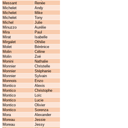
Messant
Renée
Michelet
Andy
Michelet
Mike
Michelet
Tony
Michel
Julie
Minuzzo
Aurélie
Mira
Paul
Mirat
Isabelle
Mirgalet
Othilie
Molet
Bérénice
Molin
Céline
Molin
Zoé
Monini
Nathalie
Monnier
Christelle
Monnier
Stéphanie
Monnier
Sylvain
Monnois
Enzo
Montico
Alexis
Montico
Christophe
Montico
Loïc
Montico
Lucie
Montico
Olivier
Montico
Sorenza
Mora
Alexander
Moreau
Jessie
Moreau
Jessy