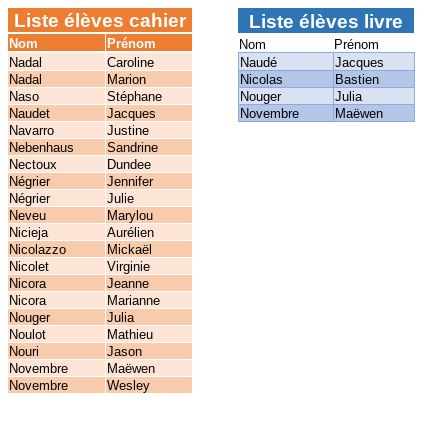
Liste élèves cahier
Liste élèves livre
Nom
Prénom
Nom
Prénom
Nadal
Caroline
Naudé
Jacques
Nadal
Marion
Nicolas
Bastien
Naso
Stéphane
Nouger
Julia
Naudet
Jacques
Novembre
Maëwen
Navarro
Justine
Nebenhaus
Sandrine
Nectoux
Dundee
Négrier
Jennifer
Négrier
Julie
Neveu
Marylou
Nicieja
Aurélien
Nicolazzo
Mickaël
Nicolet
Virginie
Nicora
Jeanne
Nicora
Marianne
Nouger
Julia
Noulot
Mathieu
Nouri
Jason
Novembre
Maëwen
Novembre
Wesley