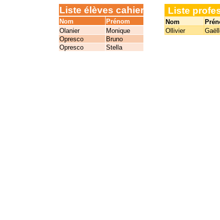
Liste élèves cahier
Liste profe
Nom
Prénom
Nom
Pré
Olanier
Monique
Ollivier
Gaëll
Opresco
Bruno
Opresco
Stella