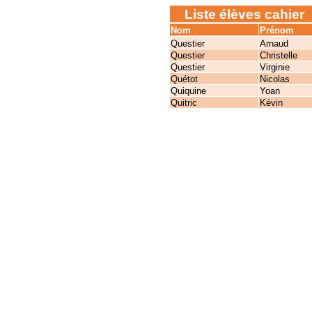
Liste élèves cahier
Nom
Prénom
Questier
Arnaud
Questier
Christelle
Questier
Virginie
Quétot
Nicolas
Quiquine
Yoan
Quitric
Kévin