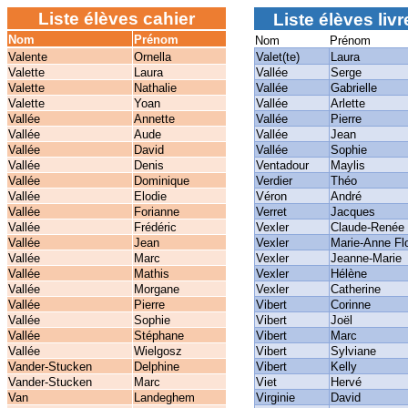
Liste élèves cahier
Liste élèves livr
Nom
Prénom
Nom
Prénom
Valente
Ornella
Valet(te)
Laura
Valette
Laura
Vallée
Serge
Valette
Nathalie
Vallée
Gabrielle
Valette
Yoan
Vallée
Arlette
Vallée
Annette
Vallée
Pierre
Vallée
Aude
Vallée
Jean
Vallée
David
Vallée
Sophie
Vallée
Denis
Ventadour
Maylis
Vallée
Dominique
Verdier
Théo
Vallée
Elodie
Véron
André
Vallée
Forianne
Verret
Jacques
Vallée
Frédéric
Vexler
Claude-Renée
Vallée
Jean
Vexler
Marie-Anne Flo
Vallée
Marc
Vexler
Jeanne-Marie
Vallée
Mathis
Vexler
Hélène
Vallée
Morgane
Vexler
Catherine
Vallée
Pierre
Vibert
Corinne
Vallée
Sophie
Vibert
Joël
Vallée
Stéphane
Vibert
Marc
Vallée
Wielgosz
Vibert
Sylviane
Vander-Stucken
Delphine
Vibert
Kelly
Vander-Stucken
Marc
Viet
Hervé
Van
Landeghem
Virginie
David