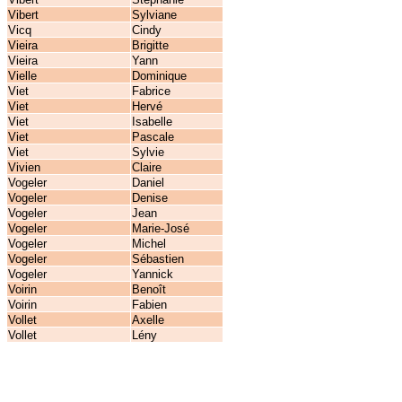
Vibert
Sylviane
Vicq
Cindy
Vieira
Brigitte
Vieira
Yann
Vielle
Dominique
Viet
Fabrice
Viet
Hervé
Viet
Isabelle
Viet
Pascale
Viet
Sylvie
Vivien
Claire
Vogeler
Daniel
Vogeler
Denise
Vogeler
Jean
Vogeler
Marie-José
Vogeler
Michel
Vogeler
Sébastien
Vogeler
Yannick
Voirin
Benoît
Voirin
Fabien
Vollet
Axelle
Vollet
Lény