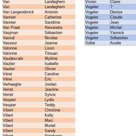
Van
Landeghem
Vivien
Claire
Van
Landeghem
Vogeler
?
Van Langendonck
Antonin
Vogeler
Denise
Vannier
Catherine
Vogeler
Claude
Vannier
Sandrine
Vogeler
Jean
Van Praet
Alexandra
Vogeler
Michel
Vasjman
Sébastien
Vogeler
Yannick
Vassal
Nicolas
Vogeler
Sébastien
Vasseur
Jeanne
Vollet
Axelle
Vatonne
Lison
Vatonne
Titouan
Vaudescale
Mylène
Vautier
Isabelle
Vautier
Olivier
Véret
Caroline
Véret
Eric
Verhaeghe
Jordan
Verret
Jeanine
Verret
Sylvie
Vespier
Lydie
Vespier
Teddy
Vibert
Christine
Vibert
Kelly
Vibert
Marc
Vibert
Muriel
Vibert
Sandy
Vibert
Stéphanie