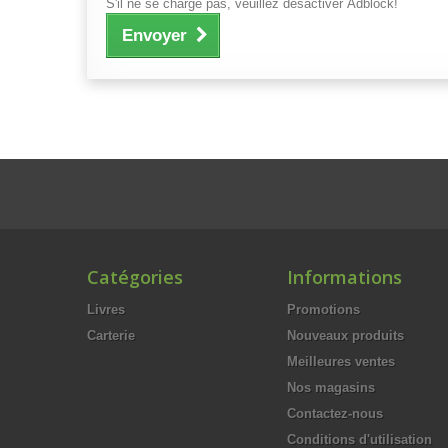
S'il ne se charge pas, veuillez désactiver Adblock!
Envoyer
Catégories
Informations
Livres
Promotions
Carterie
Nouveaux produits
Meilleures ventes
Nos magasins
Contactez-nous
Conditions d'utilisation