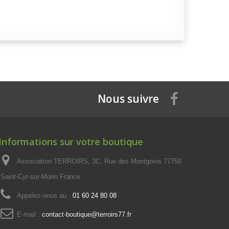
Nous suivre
Informations sur votre boutique
Association TERROIRS, 3C, Rue des Montgoins 77750
Saint-Cyr-sur-Morin France
Appelez-nous au :
01 60 24 80 08
E-mail :
contact-boutique@terroirs77.fr