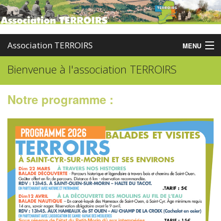
Association TERROIRS
MENU
Bienvenue à l'association TERROIRS
Accueil
Activités
Notre programme :
Publications
Administration
Partenaires
Enquêtes
Contact
Boutique