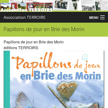
Association TERROIRS
MENU
Papillons de jour en Brie des Morin
Accueil
Activités
Papillons de jour en Brie des Morin
éditions TERROIRS
Publications
Administration
Partenaires
Enquêtes
Contact
Boutique