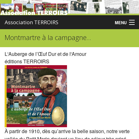
Association TERROIRS
MENU
Montmartre à la campagne...
Accueil
Activités
L'Auberge de l’Œuf Dur et de l'Amour
éditions TERROIRS
Publications
Administration
Partenaires
Enquêtes
Contact
À partir de 1910, dès qu’arrive la belle saison, notre verte
Boutique
vallée du Petit Morin devient un lieu de séjour très prisé