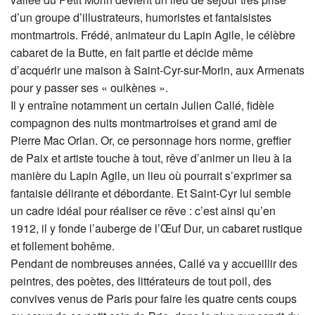
d’un groupe d’illustrateurs, humoristes et fantaisistes
montmartrois. Frédé, animateur du Lapin Agile, le célèbre
cabaret de la Butte, en fait partie et décide même
d’acquérir une maison à Saint-Cyr-sur-Morin, aux Armenats
pour y passer ses « ouikènes ».
Il y entraîne notamment un certain Julien Callé, fidèle
compagnon des nuits montmartroises et grand ami de
Pierre Mac Orlan. Or, ce personnage hors norme, greffier
de Paix et artiste touche à tout, rêve d’animer un lieu à la
manière du Lapin Agile, un lieu où pourrait s’exprimer sa
fantaisie délirante et débordante. Et Saint-Cyr lui semble
un cadre idéal pour réaliser ce rêve : c’est ainsi qu’en
1912, il y fonde l’auberge de l’Œuf Dur, un cabaret rustique
et follement bohême.
Pendant de nombreuses années, Callé va y accueillir des
peintres, des poètes, des littérateurs de tout poil, des
convives venus de Paris pour faire les quatre cents coups