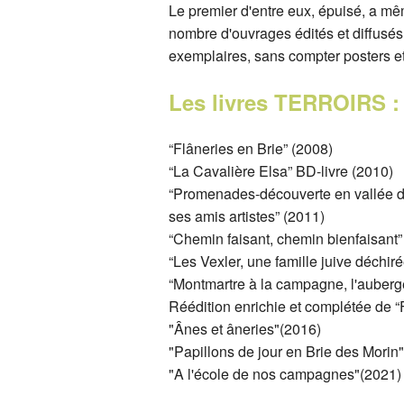
Le premier d'entre eux, épuisé, a mêm
nombre d'ouvrages édités et diffusé
exemplaires, sans compter posters et
Les livres TERROIRS :
“Flâneries en Brie” (2008)
“La Cavalière Elsa” BD-livre (2010)
“Promenades-découverte en vallée du 
ses amis artistes” (2011)
“Chemin faisant, chemin bienfaisant”
“Les Vexler, une famille juive déchiré
“Montmartre à la campagne, l'auberge
Réédition enrichie et complétée de “
"Ânes et âneries"(2016)
"Papillons de jour en Brie des Morin"
"A l'école de nos campagnes"(2021)