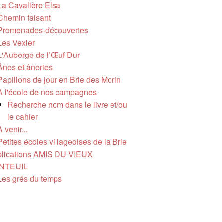
La Cavalière Elsa
Chemin faisant
Promenades-découvertes
Les Vexler
L'Auberge de l’Œuf Dur
Ânes et âneries
Papillons de jour en Brie des Morin
A l'école de nos campagnes
Recherche nom dans le livre et/ou
le cahier
A venir...
Petites écoles villageoises de la Brie
lications AMIS DU VIEUX
NTEUIL
Les grés du temps