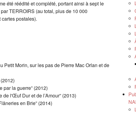
e été réédité et complété, portant ainsi à sept le
s par TERROIRS (au total, plus de 10 000
Ânes et âneries
 cartes postales).
Papillons de jour en Brie des Morin
Recherche nom dans le livre et/ou le cahier
A l'école de nos campagnes
A venir...
Petit Morin, sur les pas de Pierre Mac Orlan et de
Petites écoles villageoises de la Brie
 (2012)
e par la guerre” (2012)
Pub
 de l'Œuf Dur et de l’Amour” (2013)
NA
Flâneries en Brie” (2014)