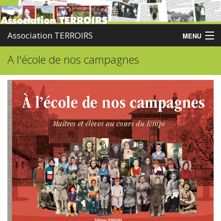
Association TERROIRS
MENU
A l'école de nos campagnes
Accueil
Activités
Publications
Administration
Partenaires
Enquêtes
Contact
Boutique