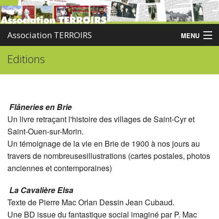
Association TERROIRS
MENU
Editions
Accueil
Activités
Publications
Flâneries en Brie
Un livre retraçant l'histoire des villages de Saint-Cyr et
Administration
Saint-Ouen-sur-Morin.
Un témoignage de la vie en Brie de 1900 à nos jours au
Partenaires
travers de nombreusesillustrations (cartes postales, photos
Enquêtes
anciennes et contemporaines)
Contact
La Cavalière Elsa
Texte de Pierre Mac Orlan Dessin Jean Cubaud.
Boutique
Une BD issue du fantastique social imaginé par P. Mac