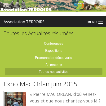
Association TERROIRS
MENU
Toutes les Actualités résumées...
Accueil
Activités
Conférences
Expositions
Publications
Promenades-découverte
Administration
Animations
Toutes nos activités
Partenaires
Expo Mac Orlan juin 2015
Enquêtes
« Pierre MAC ORLAN, d’où venez-
Contact
vous et que nous chantez-vous là ?
Boutique