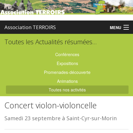
Association TERROIRS
MENU
Toutes les Actualités résumées...
Accueil
Activités
Conférences
Expositions
Publications
Promenades-découverte
Administration
Animations
Toutes nos activités
Partenaires
Concert violon-violoncelle
Enquêtes
Samedi 23 septembre à Saint-Cyr-sur-Morin
Contact
Boutique