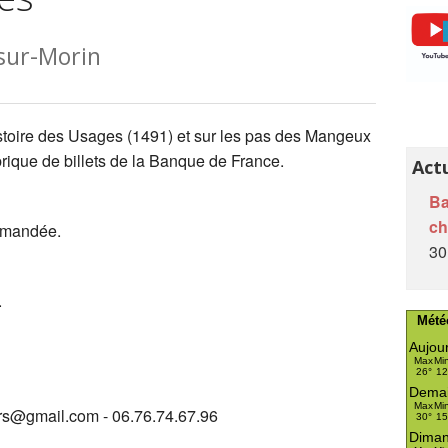
L'Auberge de l’Œuf Dur
-sur-Morin
Ânes et âneries
Papillons de jour en Brie des Morin
stoire des Usages (1491) et sur les pas des Mangeux
Recherche nom dans le livre et/ou le cahier
A l'école de nos campagnes
rique de billets de la Banque de France.
Act
A venir...
Ba
c
mmandée.
Petites écoles villageoises de la Brie
30
.
Mété
oirs@gmail.com - 06.76.74.67.96