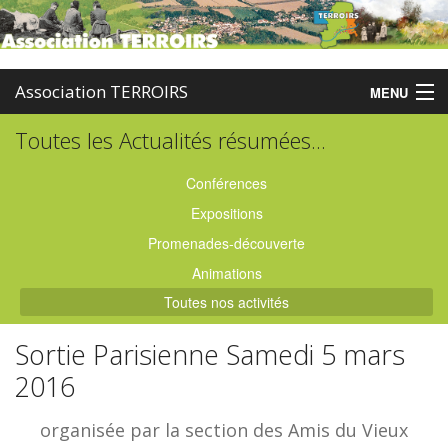
Association TERROIRS
MENU
Toutes les Actualités résumées...
Accueil
Activités
Conférences
Expositions
Publications
Promenades-découverte
Administration
Animations
Toutes nos activités
Partenaires
Sortie Parisienne Samedi 5 mars
Enquêtes
2016
Contact
organisée par la section des Amis du Vieux
Boutique