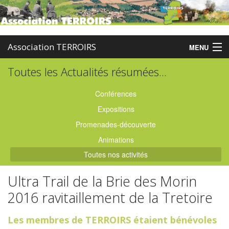
Association TERROIRS
MENU
Toutes les Actualités résumées...
Accueil
Activités
Conférences
Expositions
Publications
Promenades-découverte
Administration
Animations
Toutes nos activités
Partenaires
Ultra Trail de la Brie des Morin
Enquêtes
2016 ravitaillement de la Tretoire
Contact
Les membres de TERROIRS étaient bénévoles
Boutique