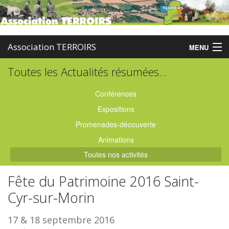
Association TERROIRS
MENU
Toutes les Actualités résumées...
Accueil
Activités
Conférences
Expositions
Publications
Promenades-découverte
Administration
Animations
Toutes nos activités
Partenaires
Fête du Patrimoine 2016 Saint-
Enquêtes
Cyr-sur-Morin
Contact
17 & 18 septembre 2016
Boutique