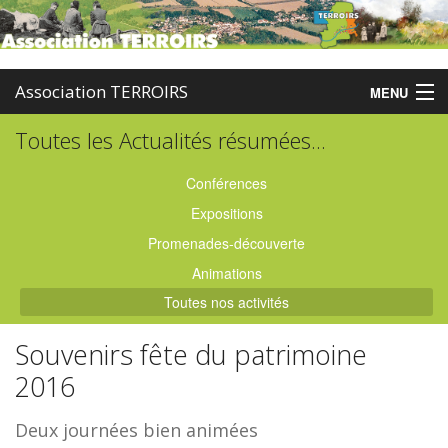
Association TERROIRS
MENU
Toutes les Actualités résumées...
Accueil
Activités
Conférences
Expositions
Publications
Promenades-découverte
Administration
Animations
Toutes nos activités
Partenaires
Souvenirs fête du patrimoine
Enquêtes
2016
Contact
Deux journées bien animées
Boutique