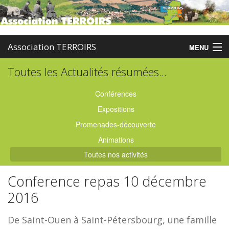
Association TERROIRS
MENU
Toutes les Actualités résumées...
Accueil
Activités
Conférences
Expositions
Publications
Promenades-découverte
Administration
Animations
Toutes nos activités
Partenaires
Conference repas 10 décembre
Enquêtes
2016
Contact
De Saint-Ouen à Saint-Pétersbourg, une famille
Boutique