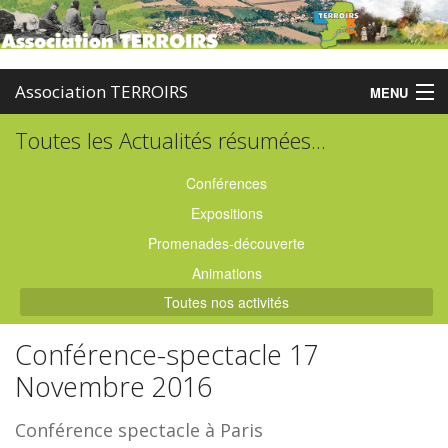
Association TERROIRS
MENU
Toutes les Actualités résumées...
Accueil
Activités
Conférences
Expositions
Publications
Promenades-découverte
Administration
Animations
Toutes nos activités
Partenaires
Conférence-spectacle 17
Enquêtes
Novembre 2016
Contact
Conférence spectacle à Paris
Boutique