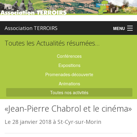
Association TERROIRS
MENU
Toutes les Actualités résumées...
Accueil
Activités
Conférences
Expositions
Publications
Promenades-découverte
Administration
Animations
Toutes nos activités
Partenaires
«Jean-Pierre Chabrol et le cinéma»
Enquêtes
Le 28 janvier 2018 à St-Cyr-sur-Morin
Contact
Boutique