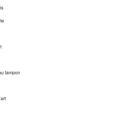
és
te
t
u tampon
rt