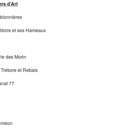
rs d’Art
ablonnières
rétoire et ses Hameaux
e des Morin
rétoire et Rebais
anat 77
Siméon