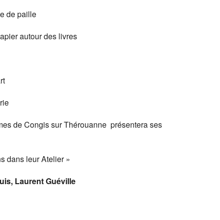
de paille
r autour des livres
rt
ie
mes de Congis sur Thérouanne présentera ses
s dans leur Atelier »
s, Laurent Guéville