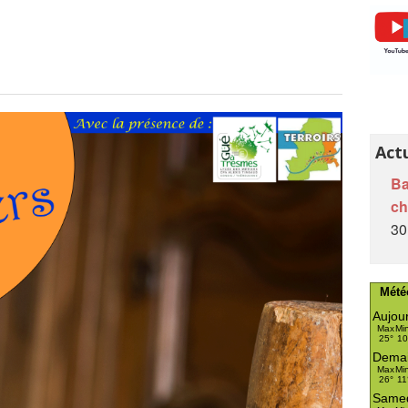
L'Auberge de l’Œuf Dur
Ânes et âneries
Papillons de jour en Brie des Morin
Recherche nom dans le livre et/ou le cahier
A l'école de nos campagnes
Act
A venir...
Ba
c
Petites écoles villageoises de la Brie
30
Mété