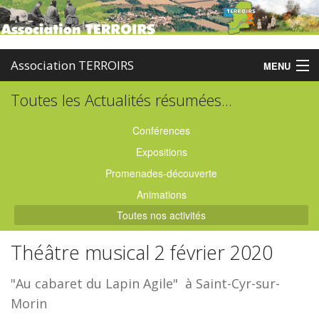
Association TERROIRS
MENU
Toutes les Actualités résumées...
Accueil
Activités
Conférences
Expositions
Publications
Promenades-découverte
Administration
Animations
Toutes nos activités
Partenaires
Théâtre musical 2 février 2020
Enquêtes
"Au cabaret du Lapin Agile" à Saint-Cyr-sur-
Contact
Morin
Boutique