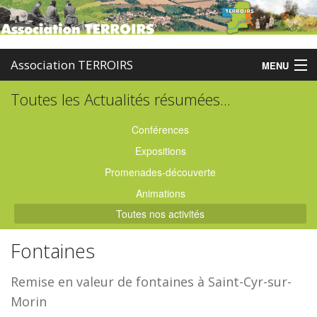
Association TERROIRS
MENU
Toutes les Actualités résumées...
Accueil
Activités
Conférences
Expositions
Publications
Promenades-découverte
Administration
Animations
Toutes nos activités
Partenaires
Fontaines
Enquêtes
Remise en valeur de fontaines à Saint-Cyr-sur-
Contact
Morin
Boutique