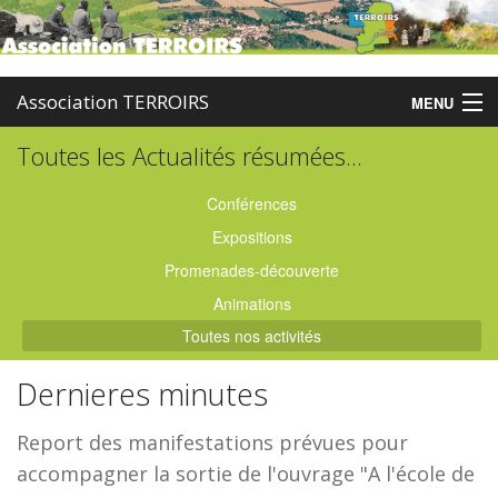
Association TERROIRS
MENU
Toutes les Actualités résumées...
Accueil
Activités
Conférences
Expositions
Publications
Promenades-découverte
Administration
Animations
Toutes nos activités
Partenaires
Dernieres minutes
Enquêtes
Report des manifestations prévues pour
Contact
accompagner la sortie de l'ouvrage "A l'école de
Boutique