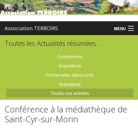
Association TERROIRS
MENU
Toutes les Actualités résumées...
Accueil
Activités
Conférences
Expositions
Publications
Promenades-découverte
Administration
Animations
Toutes nos activités
Partenaires
Conférence à la médiathèque de
Enquêtes
Saint-Cyr-sur-Morin
Contact
Boutique