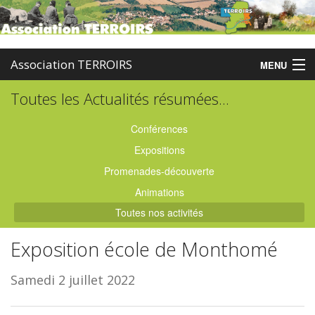
Association TERROIRS
MENU
Toutes les Actualités résumées...
Accueil
Activités
Conférences
Expositions
Publications
Promenades-découverte
Administration
Animations
Toutes nos activités
Partenaires
Exposition école de Monthomé
Enquêtes
Samedi 2 juillet 2022
Contact
Boutique