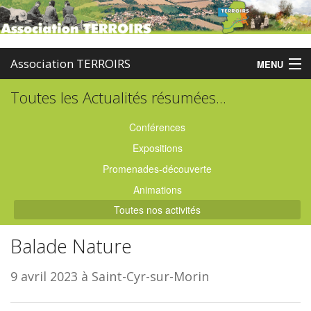
Association TERROIRS
MENU
Toutes les Actualités résumées...
Accueil
Activités
Conférences
Expositions
Publications
Promenades-découverte
Administration
Animations
Toutes nos activités
Partenaires
Balade Nature
Enquêtes
9 avril 2023 à Saint-Cyr-sur-Morin
Contact
Boutique