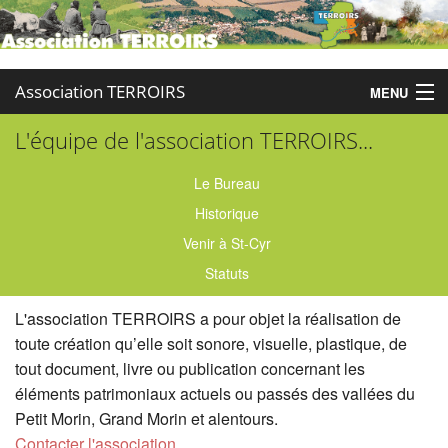
Association TERROIRS
MENU
L'équipe de l'association TERROIRS...
Accueil
Activités
Le Bureau
Historique
Publications
Venir à St-Cyr
Administration
Statuts
Partenaires
L'association TERROIRS a pour objet la réalisation de
toute création qu’elle soit sonore, visuelle, plastique, de
Enquêtes
tout document, livre ou publication concernant les
éléments patrimoniaux actuels ou passés des vallées du
Contact
Petit Morin, Grand Morin et alentours.
Contacter l'association...
Boutique