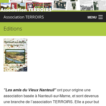
Association TERROIRS
MENU
Editions
Accueil
Activités
Publications
Administration
Partenaires
Enquêtes
"Les amis du Vieux Nanteuil"
ont pour origine une
Contact
association basée à Nanteuil-sur-Marne, et sont devenus
Boutique
une branche de l’association TERROIRS. Elle a pour but