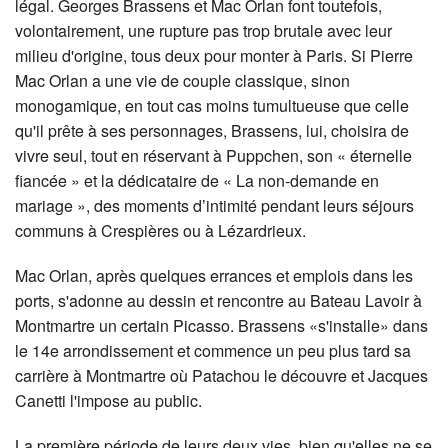
légal. Georges Brassens et Mac Orlan font toutefois,
volontairement, une rupture pas trop brutale avec leur
milieu d'origine, tous deux pour monter à Paris. Si Pierre
Mac Orlan a une vie de couple classique, sinon
monogamique, en tout cas moins tumultueuse que celle
qu'il prête à ses personnages, Brassens, lui, choisira de
vivre seul, tout en réservant à Puppchen, son « éternelle
fiancée » et la dédicataire de « La non-demande en
mariage », des moments d’intimité pendant leurs séjours
communs à Crespières ou à Lézardrieux.
Mac Orlan, après quelques errances et emplois dans les
ports, s'adonne au dessin et rencontre au Bateau Lavoir à
Montmartre un certain Picasso. Brassens «s'installe» dans
le 14e arrondissement et commence un peu plus tard sa
carrière à Montmartre où Patachou le découvre et Jacques
Canetti l'impose au public.
La première période de leurs deux vies, bien qu'elles ne se