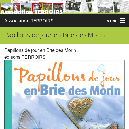
Association TERROIRS
MENU
Papillons de jour en Brie des Morin
Accueil
Activités
Papillons de jour en Brie des Morin
éditions TERROIRS
Publications
Administration
Partenaires
Enquêtes
Contact
Boutique