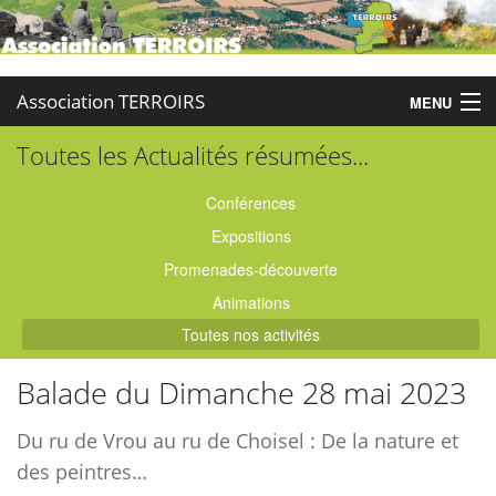
Association TERROIRS
MENU
Toutes les Actualités résumées...
Accueil
Activités
Conférences
Expositions
Publications
Promenades-découverte
Administration
Animations
Toutes nos activités
Partenaires
Balade du Dimanche 28 mai 2023
Enquêtes
Du ru de Vrou au ru de Choisel : De la nature et
Contact
des peintres…
Boutique