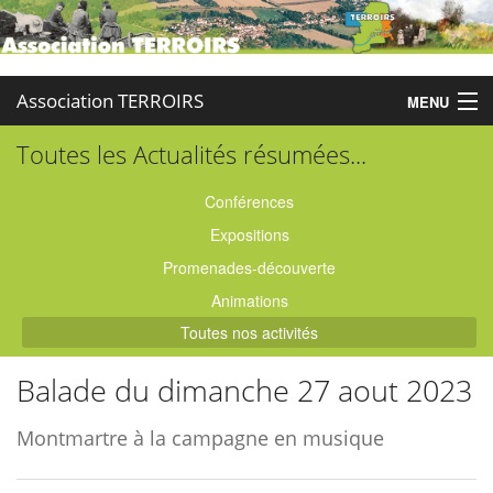
Association TERROIRS
MENU
Toutes les Actualités résumées...
Accueil
Activités
Conférences
Expositions
Publications
Promenades-découverte
Administration
Animations
Toutes nos activités
Partenaires
Balade du dimanche 27 aout 2023
Enquêtes
Montmartre à la campagne en musique
Contact
Boutique