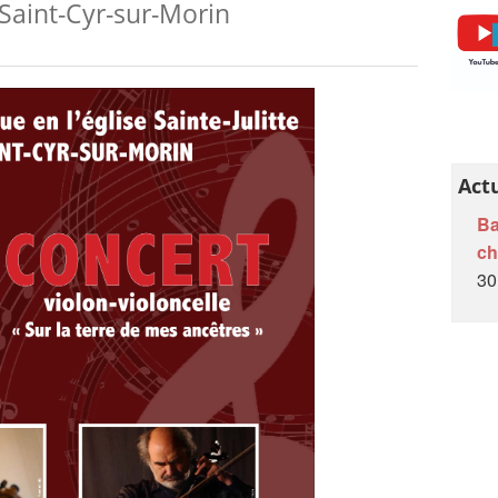
Saint-Cyr-sur-Morin
L'Auberge de l’Œuf Dur
Ânes et âneries
Papillons de jour en Brie des Morin
Recherche nom dans le livre et/ou le cahier
A l'école de nos campagnes
Act
A venir...
Ba
c
Petites écoles villageoises de la Brie
30