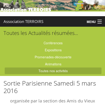
Association TERROIRS
MENU
Toutes les Actualités résumées...
Accueil
Activités
Conférences
Expositions
Publications
Promenades-découverte
Administration
Animations
Toutes nos activités
Partenaires
Sortie Parisienne Samedi 5 mars
Enquêtes
2016
Contact
organisée par la section des Amis du Vieux
Boutique