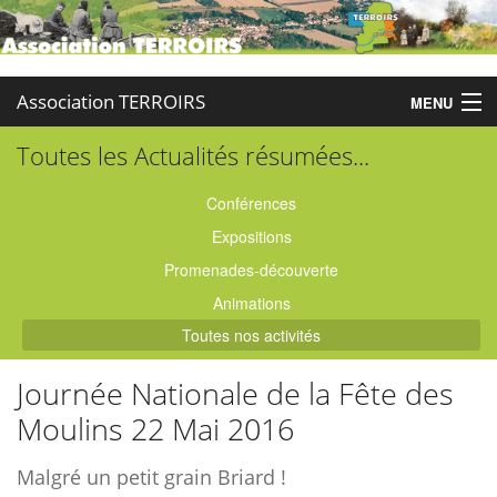
Association TERROIRS
MENU
Toutes les Actualités résumées...
Accueil
Activités
Conférences
Expositions
Publications
Promenades-découverte
Administration
Animations
Toutes nos activités
Partenaires
Journée Nationale de la Fête des
Enquêtes
Moulins 22 Mai 2016
Contact
Malgré un petit grain Briard !
Boutique