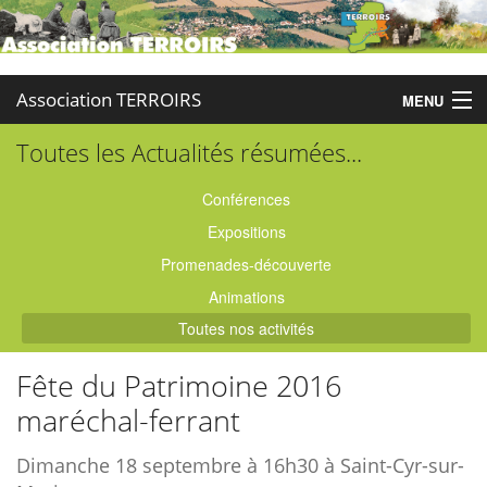
Association TERROIRS
MENU
Toutes les Actualités résumées...
Accueil
Activités
Conférences
Expositions
Publications
Promenades-découverte
Administration
Animations
Toutes nos activités
Partenaires
Fête du Patrimoine 2016
Enquêtes
maréchal-ferrant
Contact
Dimanche 18 septembre à 16h30 à Saint-Cyr-sur-
Boutique