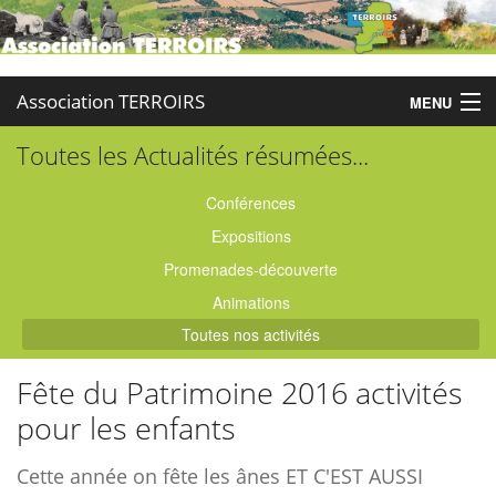
Association TERROIRS
MENU
Toutes les Actualités résumées...
Accueil
Activités
Conférences
Expositions
Publications
Promenades-découverte
Administration
Animations
Toutes nos activités
Partenaires
Fête du Patrimoine 2016 activités
Enquêtes
pour les enfants
Contact
Cette année on fête les ânes ET C'EST AUSSI
Boutique