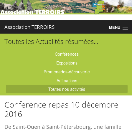
Association TERROIRS
MENU
Toutes les Actualités résumées...
Accueil
Activités
Conférences
Expositions
Publications
Promenades-découverte
Administration
Animations
Toutes nos activités
Partenaires
Conference repas 10 décembre
Enquêtes
2016
Contact
De Saint-Ouen à Saint-Pétersbourg, une famille
Boutique