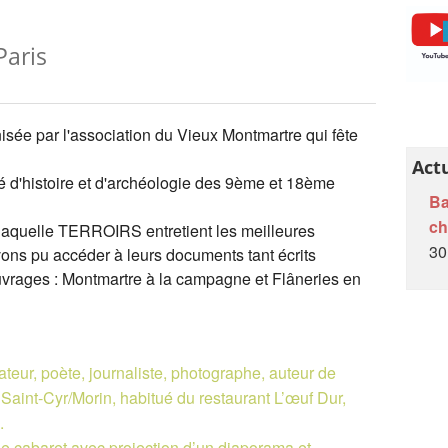
L'Auberge de l’Œuf Dur
Paris
Ânes et âneries
Papillons de jour en Brie des Morin
isée par l'association du Vieux Montmartre qui fête
Recherche nom dans le livre et/ou le cahier
A l'école de nos campagnes
Act
é d'histoire et d'archéologie des 9ème et 18ème
A venir...
Ba
c
 laquelle TERROIRS entretient les meilleures
Petites écoles villageoises de la Brie
30
ons pu accéder à leurs documents tant écrits
vrages : Montmartre à la campagne et Flâneries en
trateur, poète, journaliste, photographe, auteur de
Saint-Cyr/Morin, habitué du restaurant L’œuf Dur,
.
 cabaret avec projection d’un diaporama et