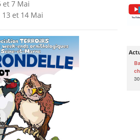
6 et 7 Mai
L'Auberge de l’Œuf Dur
 13 et 14 Mai
Ânes et âneries
Papillons de jour en Brie des Morin
Recherche nom dans le livre et/ou le cahier
A l'école de nos campagnes
Act
A venir...
Ba
c
Petites écoles villageoises de la Brie
30