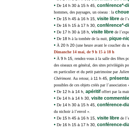
•
conférence*-
14 h 30 à 15 h 45
De
,
choue
hommes, des paysages, un oiseau : la
•
visite libre
15 h 45 à 16 h 15
De
,
de l’
•
conférence*-
16 h 15 à 17 h 30
De
,
•
visite libre
17 h 30 à 18 h
De
,
de l’expo
•
pique-n
18 h
De
à la tombée de la nuit,
•
20 h 20
À
(une heure avant le coucher du s
Dimanche 14 mai, de 9 h 15 à 18 h
•
9 h 15
À
, rendez-vous à la salle des fêtes 
des oiseaux en général, des sites privilégiés 
en particulier et du petit patrimoine par
Julie
présenta
11 h 45
Chérimont
. Au retour, à
,
possibles de ces objets créés par l’association
•
apéritif
12 h à 14 h
De
,
offert par la mai
•
visite commenté
14 h à 14 h 30
De
,
•
conférence-d
14 h 30 à 15 h 45
De
,
du nichoir à l’envol ».
•
visite libre
15 h 45 à 16 h 15
De
,
de l’
•
conférence-d
16 h 15 à 17 h 30
De
,