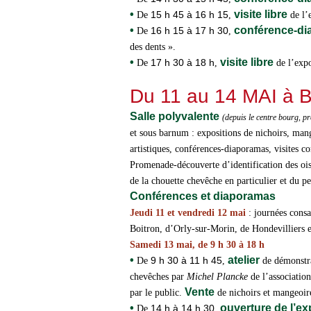
•
visite libre
15 h 45 à 16 h 15
De
,
de l’
•
conférence-d
16 h 15 à 17 h 30
De
,
des dents ».
•
visite libre
17 h 30 à 18 h
De
,
de l’expo
Du 11 au 14 MAI à
Salle polyvalente
(depuis le centre bourg, pr
et sous barnum : expositions de nichoirs, mang
artistiques, conférences-diaporamas, visites c
Promenade-découverte d’identification des oise
de la chouette chevêche en particulier et du pe
Conférences et diaporamas
Jeudi 11 et vendredi 12 mai
: journées consa
Boitron, d’Orly-sur-Morin, de Hondevilliers e
Samedi 13 mai, de 9 h 30 à 18 h
•
atelier
9 h 30 à 11 h 45
De
,
de démonstr
chevêches par
Michel Plancke
de l’associatio
Vente
par le public.
de nichoirs et mangeoir
•
ouverture de l’e
14 h à 14 h 30
De
,