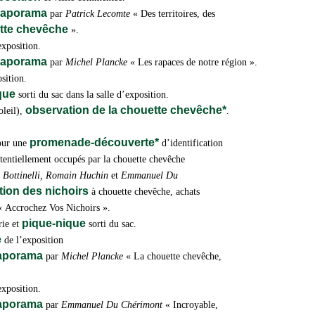
diaporama
par
Patrick Lecomte
« Des territoires, des
tte chevêche
».
exposition.
diaporama
par
Michel Plancke
« Les rapaces de notre région ».
sition.
ique
sorti du sac dans la salle d’exposition.
observation de la chouette chevêche*
oleil),
.
promenade-découverte*
pour une
d’identification
potentiellement occupés par la chouette chevêche
n Bottinelli, Romain Huchin
et
Emmanuel Du
tion des nichoirs
à chouette chevêche, achats
 «
Accrochez Vos Nichoirs
».
pique-nique
rie et
sorti du sac.
e
de l’exposition
iaporama
par
Michel Plancke
« La chouette chevêche,
exposition.
iaporama
par
Emmanuel Du Chérimont
« Incroyable,