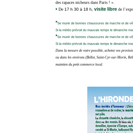
des rapaces nicheurs dans Paris ! ».
•
visite libre
17 h 30 à 18 h
De
,
de l’expo
Durée moyenne des conférences 45 min + 30 mi
*
Se munir de bonnes chaussures de marche et de vêt
Si la météo prévoit du mauvais temps le dimanche ma
*
Se munir de bonnes chaussures de marche et de vêt
Si la météo prévoit du mauvais temps le dimanche ma
Dans la mesure de votre possible, achetez vos provisio
ou dans les environs (Bellot, Saint-Cyr-sur-Morin, Reb
maintien du petit commerce local.