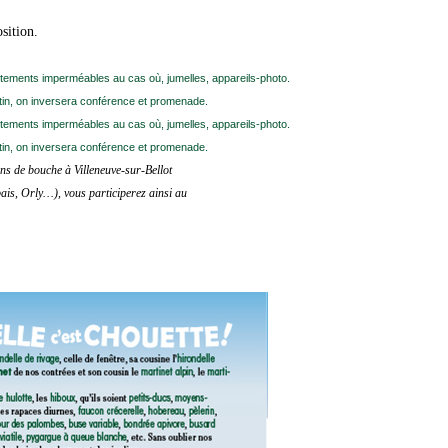
sition.
n d’échange avec le public
ements imperméables au cas où, jumelles, appareils-photo.
tin, on inversera conférence et promenade.
ements imperméables au cas où, jumelles, appareils-photo.
tin, on inversera conférence et promenade.
ns de bouche à Villeneuve-sur-Bellot
ais, Orly…), vous participerez ainsi au