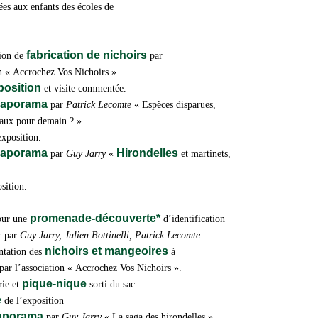
ées aux enfants des écoles de
fabrication de nichoirs
tion de
par
on «
Accrochez Vos Nichoirs
».
xposition
et visite commentée.
diaporama
par
Patrick Lecomte
« Espèces disparues,
eaux pour demain ? »
exposition.
diaporama
Hirondelles
par
Guy Jarry
«
et martinets,
sition.
promenade-découverte*
pour une
d’identification
er par
Guy Jarry, Julien Bottinelli, Patrick Lecomte
nichoirs et mangeoires
entation des
à
 par l’association «
Accrochez Vos Nichoirs
».
pique-nique
rie et
sorti du sac.
e
de l’exposition
iaporama
par
Guy Jarry
« La saga des hirondelles ».