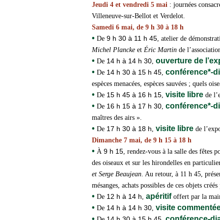
Jeudi 4 et vendredi 5 mai
: journées consacr
Villeneuve-sur-Bellot et Verdelot.
Samedi 6 mai, de 9 h 30 à 18 h
•
9 h 30 à 11 h 45
De
, atelier de démonstra
Michel Plancke
et
Éric Martin
de l’associati
•
ouverture de l’e
14 h à 14 h 30
De
,
•
conférence*-
14 h 30 à 15 h 45
De
,
espèces menacées, espèces sauvées ; quels ois
•
visite libre
15 h 45 à 16 h 15
De
,
de l’
•
conférence*-
16 h 15 à 17 h 30
De
,
maîtres des airs ».
•
visite libre
17 h 30 à 18 h
De
,
de l’expo
Dimanche 7 mai, de 9 h 15 à 18 h
•
9 h 15
À
, rendez-vous à la salle des fêtes 
des oiseaux et sur les hirondelles en particuli
et Serge Beaujean
. Au retour, à 11 h 45, prés
mésanges, achats possibles de ces objets créés
•
apéritif
12 h à 14 h
De
,
offert par la mai
•
visite commenté
14 h à 14 h 30
De
,
•
conférence-d
14 h 30 à 15 h 45
De
,