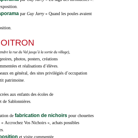
exposition.
iaporama
par
Guy Jarry
« Quand les poules avaient
sition.
 BOITRON
,
endre la rue du Val jusqu’à la sortie du village)
eoires, photos, posters, créations
ommentées et réalisations d’élèves.
aux en général, des sites privilégiés d’occupation
tit patrimoine.
crées aux enfants des écoles de
t de Sablonnières.
fabrication de nichoirs
ation de
pour chouettes
n «
Accrochez Vos Nichoirs
», achats possibles
es.
xposition
et visite commentée.