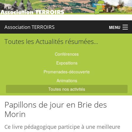
Association TERROIRS
MENU
Toutes les Actualités résumées...
Accueil
Activités
Conférences
Expositions
Publications
Promenades-découverte
Administration
Animations
Toutes nos activités
Partenaires
Papillons de jour en Brie des
Enquêtes
Morin
Contact
Ce livre pédagogique participe à une meilleure
Boutique